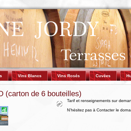
s
Vins Blancs
Vins Rosés
Cuvées
Hu
 (carton de 6 bouteilles)
Tarif et renseignements sur dema
N'hésitez pas à Contacter le dom