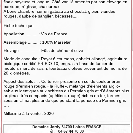
finale soyeuse et longue. Côté vanillé amenés par son élevage en
barrique, réglisse, chaleureux.
A boire chambré, sur un gâteau au chocolat, gibier, viandes
rouges, daube de sanglier, bécasses.....
Fiche technique
Appellation ...........: Vin de France
Assemblage ......... : 100% Marselan
Elevage ............... : Fûts de chêne et cuve.
Mode de conduite : Royat 6 coursons, gobelet allongé, agriculture
biologique certifié FR-BIO-10, engrais à base de fumier de
mouton, marc de raisin, tourteaux d’olives provenant de moins de
20 kilométres.
Aspect des sols ... : Ce terroir présente un sol de couleur brun
rouge (Permien rouge, «la Ruffe», mélange d’éléments argilo-
sableux identiques aux schistes du Permien gris et d’éléments plus
argileux, très compacts («pélites» rouge) riches en fer, formés
sous un climat plus aride que pendant la période du Permien gris
….
Millèsime à la vente : 2020
Domaine Jordy 34700 Loiras FRANCE
Tél: 04 67 44 70 30